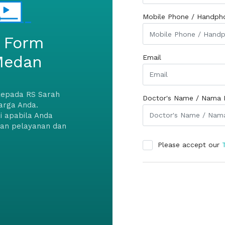
Mobile Phone / Handph
 Form
Medan
Email
kepada RS Sarah
Doctor's Name / Nama 
arga Anda.
i apabila Anda
kan pelayanan dan
Please accept our