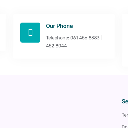
Our Phone
Telephone: 061 456 8383 |
452 8044
Se
Te
Do