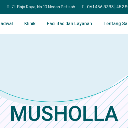
Jl. Baja Raya, No 10 Medan Petisah
061 456 8383 | 452 
Jadwal
Klinik
Fasilitas dan Layanan
Tentang Sa
MUSHOLLA